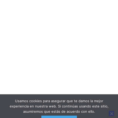
Desde €20
Dirección Financiera
1ºCuatrimestre
AVISO LEGAL
POLÍTICA DE COOKIES
POLÍTICA DE PRIVACIDAD
POLÍTICA DE VENTA Y CANCELACIÓN/DEVOLUCIÓN
Usamos cookies para asegurar que te damos la mejor
experiencia en nuestra web. Si continúas usando este sitio,
asumiremos que estás de acuerdo con ello.