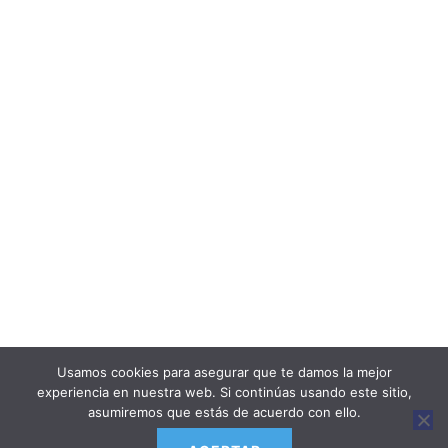
DURACIÓN :
40 horas
PRECIO DESDE :
90€
Aviso LEGAl
Política de cookies
política de privacidad
política de venta y cancelación/devolución
Usamos cookies para asegurar que te damos la mejor
experiencia en nuestra web. Si continúas usando este sitio,
asumiremos que estás de acuerdo con ello.