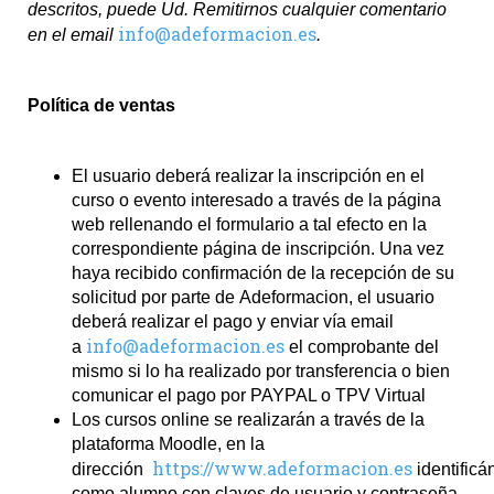
descritos, puede Ud. Remitirnos cualquier comentario
info@adeformacion.es
en el email
.
Política de ventas
El usuario deberá realizar la inscripción en el
curso o evento interesado a través de la página
web rellenando el formulario a tal efecto en la
correspondiente página de inscripción. Una vez
haya recibido confirmación de la recepción de su
solicitud por parte de
Adeformacion
, el usuario
deberá realizar el pago y enviar vía email
info@adeformacion.es
a
el comprobante del
mismo si lo ha realizado por transferencia o bien
comunicar el pago por PAYPAL o TPV Virtual
Los cursos online se realizarán a través de la
plataforma Moodle, en la
https://www.adeformacion.es
dirección
identific
como alumno con claves de usuario y contraseña.