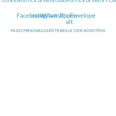
E COOKIES
POLÍTICA DE PRIVACIDAD
POLÍTICA DE VENTA Y C
Facebook
Instagram
Whatsapp
Phone-
Envelope
alt
PAGO PERSONALIZADO
TRABAJA CON NOSOTROS